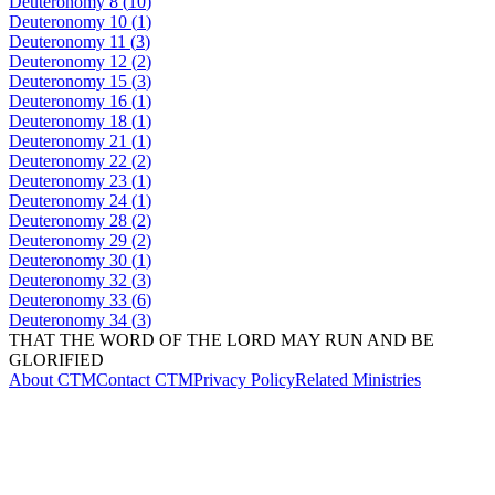
Deuteronomy
8
(
10
)
Deuteronomy
10
(
1
)
Deuteronomy
11
(
3
)
Deuteronomy
12
(
2
)
Deuteronomy
15
(
3
)
Deuteronomy
16
(
1
)
Deuteronomy
18
(
1
)
Deuteronomy
21
(
1
)
Deuteronomy
22
(
2
)
Deuteronomy
23
(
1
)
Deuteronomy
24
(
1
)
Deuteronomy
28
(
2
)
Deuteronomy
29
(
2
)
Deuteronomy
30
(
1
)
Deuteronomy
32
(
3
)
Deuteronomy
33
(
6
)
Deuteronomy
34
(
3
)
THAT THE WORD OF THE LORD MAY RUN AND BE
GLORIFIED
About CTM
Contact CTM
Privacy Policy
Related Ministries