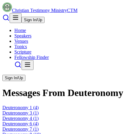
Christian Testimony Ministry
CTM
Sign In/Up
Home
Speakers
Venues
Topics
Scripture
Fellowship Finder
Sign In/Up
Messages From
Deuteronomy
Deuteronomy
1
(
4
)
Deuteronomy
3
(
1
)
Deuteronomy
4
(
1
)
Deuteronomy
6
(
4
)
Deuteronomy
7
(
1
)